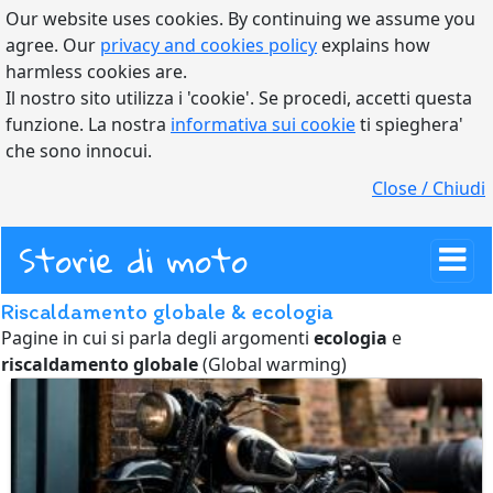
Our website uses cookies. By continuing we assume you
agree. Our
privacy and cookies policy
explains how
harmless cookies are.
Il nostro sito utilizza i 'cookie'. Se procedi, accetti questa
funzione. La nostra
informativa sui cookie
ti spieghera'
che sono innocui.
Close / Chiudi
Storie di moto
Riscaldamento globale & ecologia
Pagine in cui si parla degli argomenti
ecologia
e
riscaldamento globale
(Global warming)