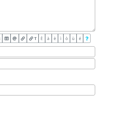
T
È
à
è
ì
ò
ù
é