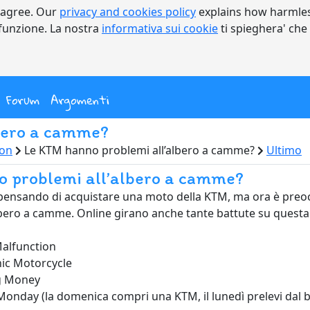
 agree. Our
privacy and cookies policy
explains how harmles
a funzione. La nostra
informativa sui cookie
ti spieghera' che
nt)
Forum
Argomenti
bero a camme?
non
Le KTM hanno problemi all’albero a camme?
Ultimo
 problemi all’albero a camme?
pensando di acquistare una moto della KTM, ma ora è preoc
’albero a camme. Online girano anche tante battute su questa
alfunction
nic Motorcycle
g Money
nday (la domenica compri una KTM, il lunedì prelevi dal b