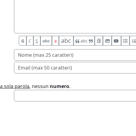
abc
G
C
S
abc
a
abc
a sola parola
, nessun
numero
.