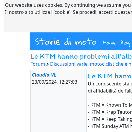
Our website uses cookies. By continuing we assume you
Il nostro sito utilizza i 'cookie'. Se procedi, accetti quest
Storie di moto
(curre
Home
Blog
Le KTM hanno problemi all’al
Forum
Discussioni varie, motociclistiche e 
Le KTM hanno
Claudio_VL
23/09/2024, 12:27:03
Un conoscente sta 
di affidabilità dell
- KTM = Known To M
- KTM = Krap Teuto
- KTM = Keep Takin
- KTM Sunday ATM Mo