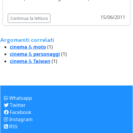
15/06/2011
Continua la lettura
Argomenti correlati
cinema
&
moto
(1)
cinema
&
personaggi
(1)
cinema
&
Taiwan
(1)
Come seguirci
Whatsapp
Twitter
Facebook
Instagram
RSS