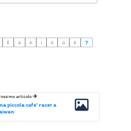
È
à
è
ì
ò
ù
é
rossimo articolo
na piccola cafe' racer a
aiwan