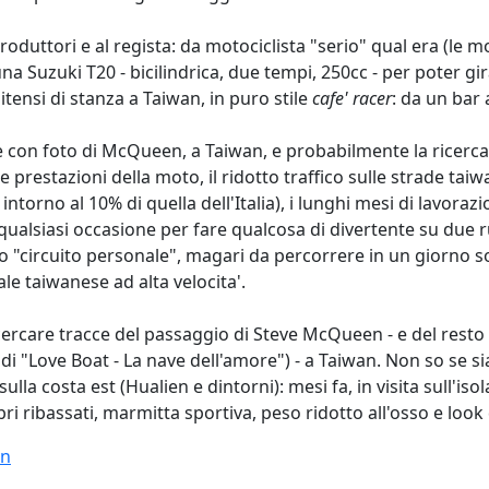
ttori e al regista: da motociclista "serio" qual era (le mot
na Suzuki T20 - bicilindrica, due tempi, 250cc - per poter gi
tensi di stanza a Taiwan, in puro stile
cafe' racer
: da un bar 
te con foto di McQueen, a Taiwan, e probabilmente la ricerca
prestazioni della moto, il ridotto traffico sulle strade taiwa
torno al 10% di quella dell'Italia), i lunghi mesi di lavoraz
qualsiasi occasione per fare qualcosa di divertente su due 
o "circuito personale", magari da percorrere in un giorno sol
le taiwanese ad alta velocita'.
 cercare tracce del passaggio di Steve McQueen - e del resto
i "Love Boat - La nave dell'amore") - a Taiwan. Non so se s
ulla costa est (Hualien e dintorni): mesi fa, in visita sull'i
bri ribassati, marmitta sportiva, peso ridotto all'osso e loo
an