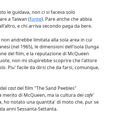
o le guidava, non ci si faceva solo
rare a Taiwan (
fonte
). Pare anche che abbia
all'altro, e chi arriva secondo paga da bere.
 non andrebbe limitata alla sola area in cui
nesi (nel 1965), le dimensioni dell'isola (lunga
ione del film, e la reputazione di McQueen
ruote, non mi stupirebbe scoprire che l'attore
o. Piu' facile da dirsi che da farsi, comunque,
 del
cast
del film "The Sand Peebles"
ia merito di McQueen, ma la cultura dei
cafe'
sola, ho notato una quantita' di moto che, pur se
k da anni Sessanta-Settanta.