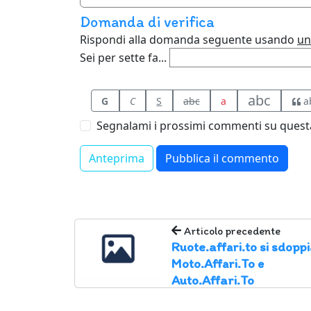
Domanda di verifica
Rispondi alla domanda seguente usando
un
Sei per sette fa...
abc
G
C
S
abc
a
a
Segnalami i prossimi commenti su questa
Articolo precedente
Ruote.affari.to si sdoppi
Moto.Affari.To e
Auto.Affari.To