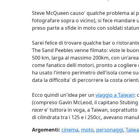
Steve McQueen causo' qualche problema ai produ
fotografare sopra o vicino), si fece mandare u
preso parte a sfide in moto con soldati statuni
Sarei felice di trovare qualche bar o ristoran
The Sand Peebles venne filmato: viste le buone 
500 km, larga al massimo 200km, con un'area in
come fanatico delli motori, pronto a cogliere 
ha usato l'intero perimetro dell'isola come su
data la difficolta' di
percorrere la costa orienta
Ecco quindi un'idea per un
viaggio a Taiwan
:
(compreso Gavin McLeod, il capitano Stubing d
racer
e' tuttora in voga, a Taiwan, soprattutto s
di cilindrata tra i 125 e i 250cc, avevano manu
Argomenti:
cinema
,
moto
,
personaggi
,
Taiw