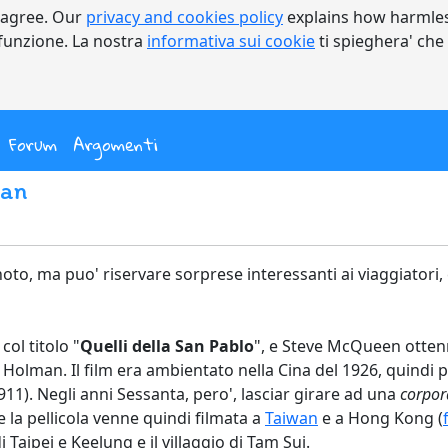
 agree. Our
privacy and cookies policy
explains how harmles
a funzione. La nostra
informativa sui cookie
ti spieghera' che
nt)
Forum
Argomenti
wan
oto, ma puo' riservare sorprese interessanti ai viaggiatori, e
col titolo "
Quelli della San Pablo
", e Steve McQueen ottenn
 Holman. Il film era ambientato nella Cina del 1926, quindi p
11). Negli anni Sessanta, pero', lasciar girare ad una
corpor
 e la pellicola venne quindi filmata a
Taiwan
e a Hong Kong (
di Taipei e Keelung e il villaggio di Tam Sui.