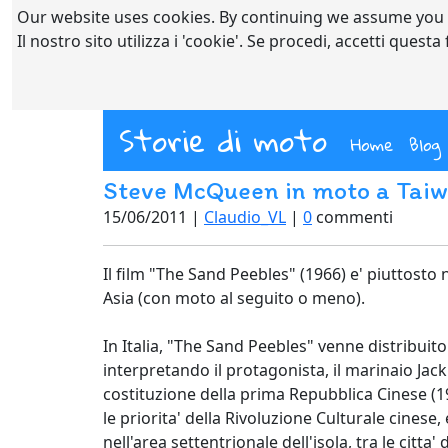
Our website uses cookies. By continuing we assume you
Il nostro sito utilizza i 'cookie'. Se procedi, accetti quest
Storie di moto
(curre
Home
Blog
Steve McQueen in moto a Tai
15/06/2011 |
Claudio_VL
|
0
commenti
Il film "The Sand Peebles" (1966) e' piuttosto n
Asia (con moto al seguito o meno).
In Italia, "The Sand Peebles" venne distribuito 
interpretando il protagonista, il marinaio Jack
costituzione della prima Repubblica Cinese (19
le priorita' della Rivoluzione Culturale cinese,
nell'area settentrionale dell'isola, tra le citta' 