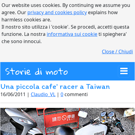
Our website uses cookies. By continuing we assume you
agree. Our
privacy and cookies policy
explains how
harmless cookies are.
Il nostro sito utilizza i 'cookie'. Se procedi, accetti questa
funzione. La nostra
informativa sui cookie
ti spieghera'
che sono innocui.
Close / Chiudi
Storie di moto
Una piccola cafe' racer a Taiwan
16/06/2011 |
Claudio_VL
|
0
commenti