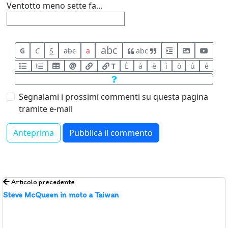
Ventotto meno sette fa...
abc
G
C
S
abc
a
abc
T
È
à
è
ì
ò
ù
é
Segnalami i prossimi commenti su questa pagina
tramite e-mail
Articolo precedente
Steve McQueen in moto a Taiwan