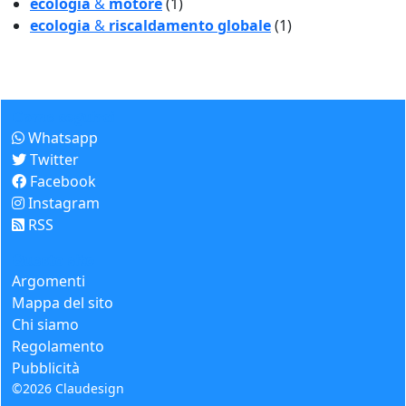
ecologia
&
motore
(1)
ecologia
&
riscaldamento globale
(1)
Come seguirci
Whatsapp
Twitter
Facebook
Instagram
RSS
Questo sito
Argomenti
Mappa del sito
Chi siamo
Regolamento
Pubblicità
©2026
Claudesign