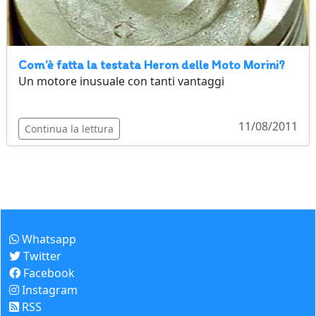
Com’è fatta la testata Heron delle Moto Morini?
Un motore inusuale con tanti vantaggi
11/08/2011
Continua la lettura
Come seguirci
Whatsapp
Twitter
Facebook
Instagram
RSS