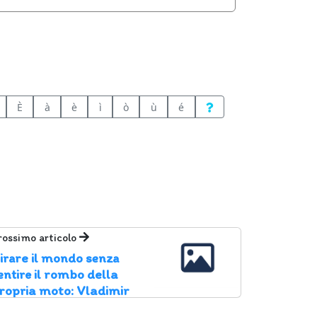
È
à
è
ì
ò
ù
é
rossimo articolo
irare il mondo senza
entire il rombo della
ropria moto: Vladimir
arets