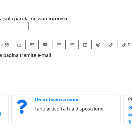
a sola parola
, nessun
numero
.
bc
T
 pagina tramite e-mail
Un articolo a caso
P
G
Tanti articoli a tua disposizione
?
s
p
Y