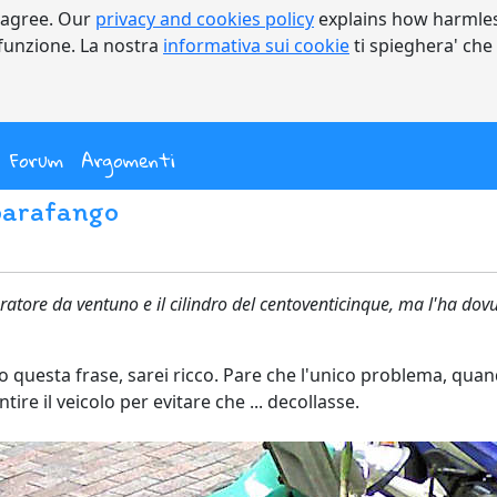
 agree. Our
privacy and cookies policy
explains how harmles
a funzione. La nostra
informativa sui cookie
ti spieghera' che
nt)
Forum
Argomenti
parafango
ratore da ventuno e il cilindro del centoventicinque, ma l'ha dov
to questa frase, sarei ricco. Pare che l'unico problema, qu
ire il veicolo per evitare che ... decollasse.