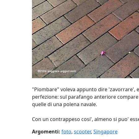
"Piombare" voleva appunto dire 'zavorrare', e
perfezione: sul parafango anteriore compare 
quelle di una polena navale.
Con un contrappeso cosi', almeno si puo' ess
Argomenti:
foto
,
scooter
,
Singapore