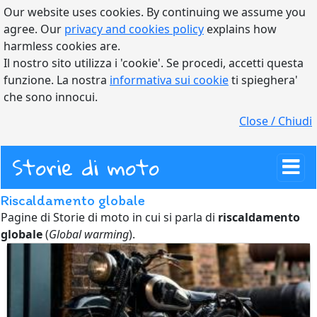
Our website uses cookies. By continuing we assume you
agree. Our
privacy and cookies policy
explains how
harmless cookies are.
Il nostro sito utilizza i 'cookie'. Se procedi, accetti questa
funzione. La nostra
informativa sui cookie
ti spieghera'
che sono innocui.
Close / Chiudi
Storie di moto
Riscaldamento globale
Pagine di Storie di moto in cui si parla di
riscaldamento
globale
(
Global warming
).