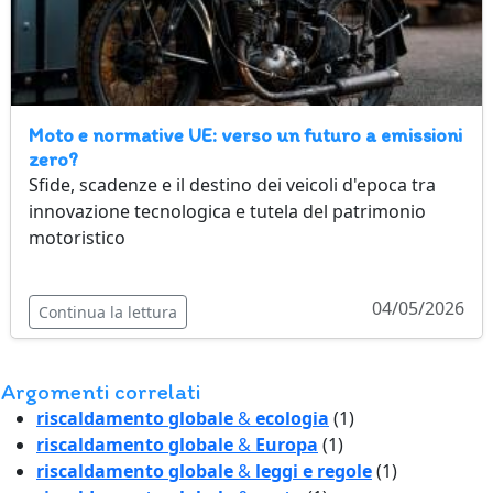
Moto e normative UE: verso un futuro a emissioni
zero?
Sfide, scadenze e il destino dei veicoli d'epoca tra
innovazione tecnologica e tutela del patrimonio
motoristico
04/05/2026
Continua la lettura
Argomenti correlati
riscaldamento globale
&
ecologia
(1)
riscaldamento globale
&
Europa
(1)
riscaldamento globale
&
leggi e regole
(1)