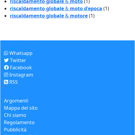
riscaldamento globale
&
moto
(1)
riscaldamento globale
&
moto d'epoca
(1)
riscaldamento globale
&
motore
(1)
Come seguirci
Whatsapp
Twitter
Facebook
Instagram
RSS
Questo sito
Argomenti
Mappa del sito
Chi siamo
Regolamento
Pubblicità