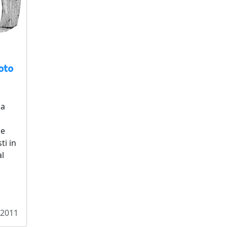
oto
ma
 e
ti in
al
/2011