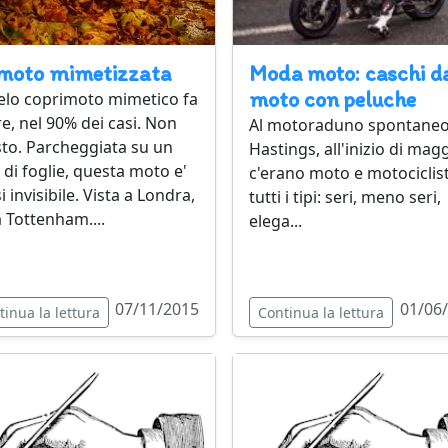
moto mimetizzata
Moda moto: caschi d
moto con peluche
elo coprimoto mimetico fa
re, nel 90% dei casi. Non
Al motoraduno spontaneo
to. Parcheggiata su un
Hastings, all'inizio di magg
o di foglie, questa moto e'
c'erano moto e motociclist
 invisibile. Vista a Londra,
tutti i tipi: seri, meno seri,
 Tottenham....
elega...
07/11/2015
01/06
tinua la lettura
Continua la lettura