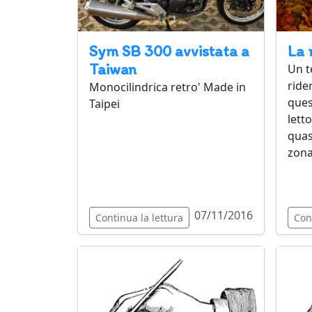
Sym SB 300 avvistata a
La 
Taiwan
Un t
ride
Monocilindrica retro' Made in
ques
Taipei
lett
quasi
zona
07/11/2016
Continua la lettura
Con