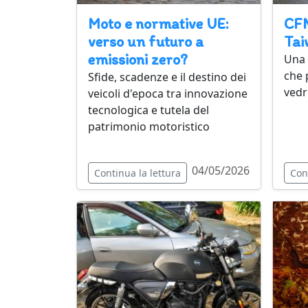
Moto e normative UE:
CFM
verso un futuro a
Tai
emissioni zero?
Una 
che 
Sfide, scadenze e il destino dei
vedr
veicoli d'epoca tra innovazione
tecnologica e tutela del
patrimonio motoristico
04/05/2026
Continua la lettura
Con