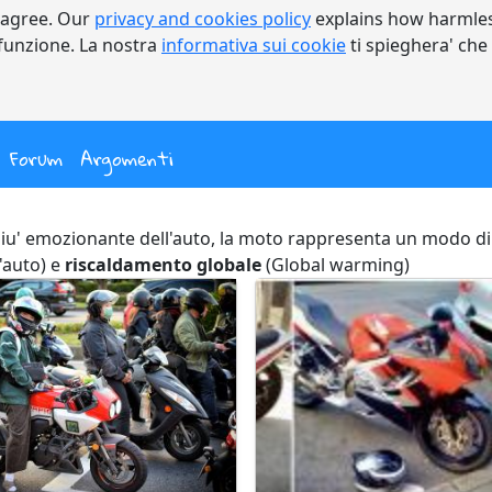
 agree. Our
privacy and cookies policy
explains how harmles
a funzione. La nostra
informativa sui cookie
ti spieghera' che
nt)
Forum
Argomenti
iu' emozionante dell'auto, la moto rappresenta un modo di
l'auto) e
riscaldamento globale
(Global warming)