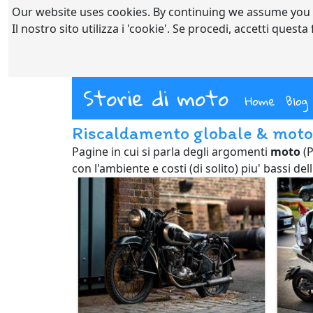
Our website uses cookies. By continuing we assume you
Il nostro sito utilizza i 'cookie'. Se procedi, accetti quest
Storie di moto
(curre
Home
Blog
Riscaldamento globale & moto
Pagine in cui si parla degli argomenti
moto
(P
con l'ambiente e costi (di solito) piu' bassi del