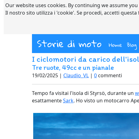
Our website uses cookies. By continuing we assume you
Il nostro sito utilizza i 'cookie'. Se procedi, accetti quest
Storie di moto
(curre
Home
Blog
I ciclomotori da carico dell'iso
Tre ruote, 49cc e un pianale
19/02/2025 |
Claudio_VL
|
0
commenti
Tempo fa visitai l'isola di Styrsö, durante un
w
esattamente
Sark
. Ho visto un motocarro Ape 