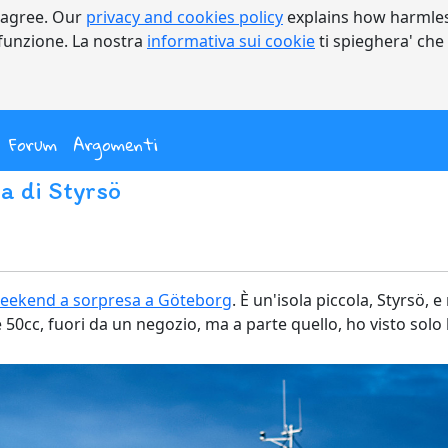
 agree. Our
privacy and cookies policy
explains how harmles
a funzione. La nostra
informativa sui cookie
ti spieghera' che
nt)
Forum
Argomenti
la di Styrsö
eekend a sorpresa a Göteborg
. È un'isola piccola, Styrsö,
50cc, fuori da un negozio, ma a parte quello, ho visto solo 