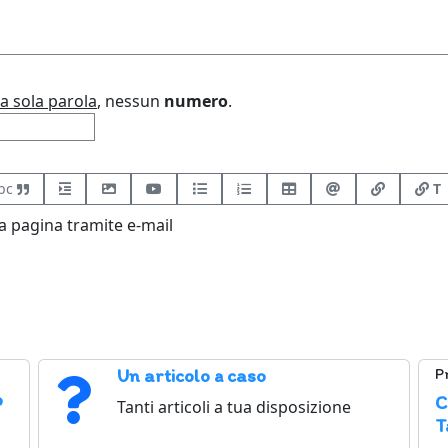
a sola parola
, nessun
numero
.
bc
T
 pagina tramite e-mail
Un articolo a caso
P
o
C
Tanti articoli a tua disposizione
T