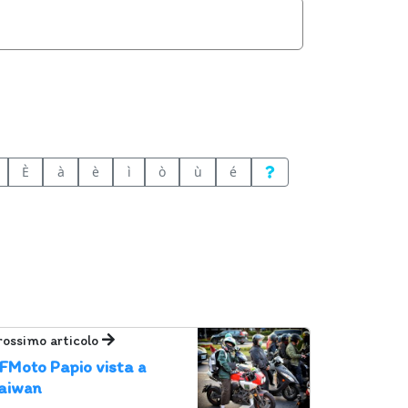
È
à
è
ì
ò
ù
é
rossimo articolo
FMoto Papio vista a
aiwan